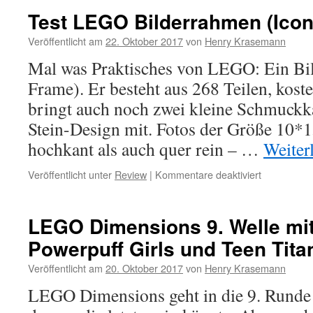
zum
Test LEGO Bilderrahmen (Icon
Ende
von
Veröffentlicht am
22. Oktober 2017
von
Henry Krasemann
LEGO
Mal was Praktisches von LEGO: Ein Bi
Dimens
Frame). Er besteht aus 268 Teilen, kost
bringt auch noch zwei kleine Schmuck
Stein-Design mit. Fotos der Größe 10*
hochkant als auch quer rein – …
Weiter
für
Veröffentlicht unter
Review
|
Kommentare deaktiviert
Test
LEGO
Bilderrahm
LEGO Dimensions 9. Welle mit
(Iconic
Powerpuff Girls und Teen Tita
Set
40173)
Veröffentlicht am
20. Oktober 2017
von
Henry Krasemann
LEGO Dimensions geht in die 9. Runde 