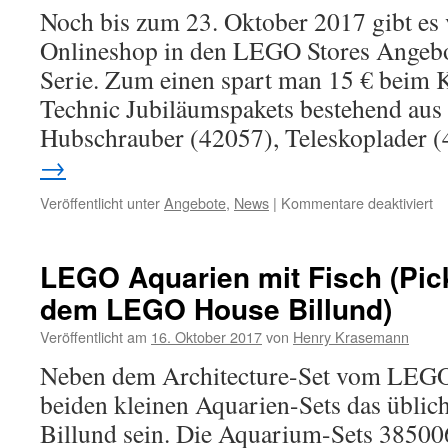
Noch bis zum 23. Oktober 2017 gibt e
Onlineshop in den LEGO Stores Angebo
Serie. Zum einen spart man 15 € bei
Technic Jubiläumspakets bestehend aus 
Hubschrauber (42057), Teleskoplader
→
fü
Veröffentlicht unter
Angebote
,
News
|
Kommentare deaktiviert
L
Te
An
LEGO Aquarien mit Fisch (Pic
bi
dem LEGO House Billund)
23
Ok
Veröffentlicht am
16. Oktober 2017
von
Henry Krasemann
20
Neben dem Architecture-Set vom LEGO
beiden kleinen Aquarien-Sets das üblic
Billund sein. Die Aquarium-Sets 3850