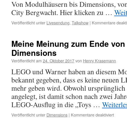
Von Modulhäusern bis Dimensions, v
City Bergwacht. Hier klicken zu …
Wei
Veröffentlicht unter
Livesendung
,
Talkshow
|
Kommentare deakti
Meine Meinung zum Ende vo
Dimensions
Veröffentlicht am
24. Oktober 2017
von
Henry Krasemann
LEGO und Warner haben an diesem Mont
bekannt gegeben, dass es keine neuen
mehr geben wird. Obwohl ursprünglich a
angelegt, ist damit schon nach zwei Jah
LEGO-Ausflug in die „Toys …
Weiterl
für
Veröffentlicht unter
Dimensions
|
Kommentare deaktiviert
Meine
Meinu