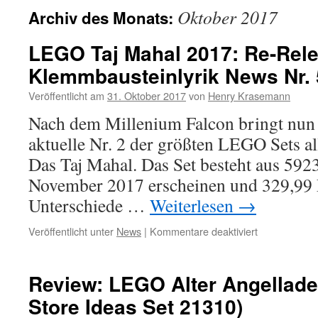
Oktober 2017
Archiv des Monats:
LEGO Taj Mahal 2017: Re-Rele
Klemmbausteinlyrik News Nr. 
Veröffentlicht am
31. Oktober 2017
von
Henry Krasemann
Nach dem Millenium Falcon bringt nu
aktuelle Nr. 2 der größten LEGO Sets al
Das Taj Mahal. Das Set besteht aus 5923
November 2017 erscheinen und 329,99 
Unterschiede …
Weiterlesen
→
für
Veröffentlicht unter
News
|
Kommentare deaktiviert
LEGO
Taj
Mahal
Review: LEGO Alter Angellade
2017:
Store Ideas Set 21310)
Re-
Release