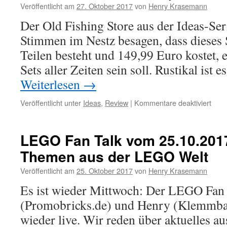
Veröffentlicht am
27. Oktober 2017
von
Henry Krasemann
(Set
10256
Der Old Fishing Store aus der Ideas-Ser
–
Stimmen im Nestz besagen, dass dieses 
Klemmbaustei
News
Teilen besteht und 149,99 Euro kostet, 
Nr.
Sets aller Zeiten sein soll. Rustikal ist 
51)
Weiterlesen
→
für
Veröffentlicht unter
Ideas
,
Review
|
Kommentare deaktiviert
Revi
LEG
Alter
LEGO Fan Talk vom 25.10.2017
Ange
Themen aus der LEGO Welt
(Old
Fish
Veröffentlicht am
25. Oktober 2017
von
Henry Krasemann
Stor
Idea
Es ist wieder Mittwoch: Der LEGO Fan
Set
(Promobricks.de) und Henry (Klemmbau
2131
wieder live. Wir reden über aktuelles 