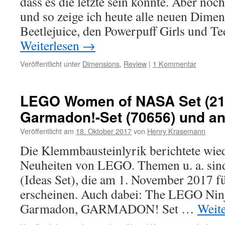
dass es die letzte sein könnte. Aber noch 
und so zeige ich heute alle neuen Dimen
Beetlejuice, den Powerpuff Girls und Te
Weiterlesen
→
Veröffentlicht unter
Dimensions
,
Review
|
1 Kommentar
LEGO Women of NASA Set (21
Garmadon!-Set (70656) und a
Veröffentlicht am
18. Oktober 2017
von
Henry Krasemann
Die Klemmbausteinlyrik berichtete wiede
Neuheiten von LEGO. Themen u. a. sin
(Ideas Set), die am 1. November 2017 f
erscheinen. Auch dabei: The LEGO Ni
Garmadon, GARMADON! Set …
Weit