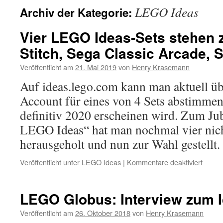
LEGO Ideas
Archiv der Kategorie:
Vier LEGO Ideas-Sets stehen z
Stitch, Sega Classic Arcade,
Veröffentlicht am
21. Mai 2019
von
Henry Krasemann
Auf ideas.lego.com kann man aktuell ü
Account für eines von 4 Sets abstimmen
definitiv 2020 erscheinen wird. Zum Ju
LEGO Ideas“ hat man nochmal vier ni
herausgeholt und nun zur Wahl gestellt
für
Veröffentlicht unter
LEGO Ideas
|
Kommentare deaktiviert
Vier
LEGO
Ideas-
LEGO Globus: Interview zum I
Sets
stehe
Veröffentlicht am
26. Oktober 2018
von
Henry Krasemann
zur