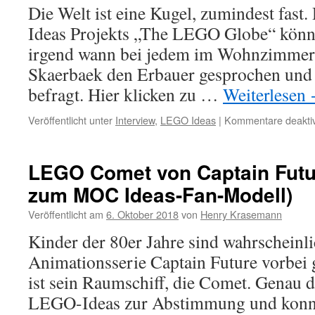
Die Welt ist eine Kugel, zumindest fas
Wahl:
ISS,
Ideas Projekts „The LEGO Globe“ könn
Stitch,
irgend wann bei jedem im Wohnzimmer s
Sega
Classi
Skaerbaek den Erbauer gesprochen und
Arcad
befragt. Hier klicken zu …
Weiterlesen
Small
YELL
Veröffentlicht unter
Interview
,
LEGO Ideas
|
Kommentare deaktiv
LEGO Comet von Captain Futur
zum MOC Ideas-Fan-Modell)
Veröffentlicht am
6. Oktober 2018
von
Henry Krasemann
Kinder der 80er Jahre sind wahrscheinli
Animationsserie Captain Future vorbe
ist sein Raumschiff, die Comet. Genau d
LEGO-Ideas zur Abstimmung und konnte