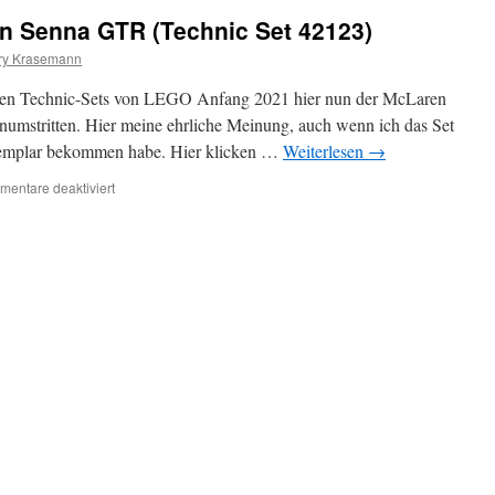
 Senna GTR (Technic Set 42123)
ry Krasemann
uen Technic-Sets von LEGO Anfang 2021 hier nun der McLaren
numstritten. Hier meine ehrliche Meinung, auch wenn ich das Set
emplar bekommen habe. Hier klicken …
Weiterlesen
→
für
entare deaktiviert
Review:
LEGO
McLaren
Senna
GTR
(Technic
Set
42123)