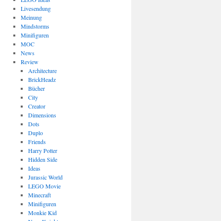
Livesendung
Meinung
Mindstorms
Minifiguren
MOC
News
Review
Architecture
BrickHeadz
Bücher
City
Creator
Dimensions
Dots
Duplo
Friends
Harry Potter
Hidden Side
Ideas
Jurassic World
LEGO Movie
Minecraft
Minifiguren
Monkie Kid