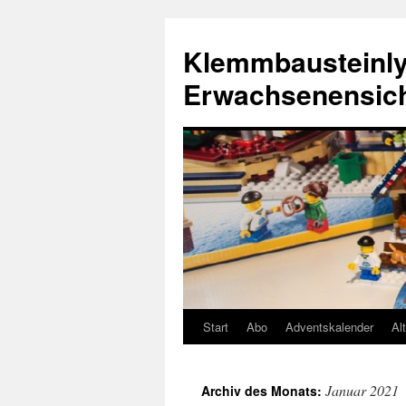
Zum
Inhalt
Klemmbausteinly
springen
Erwachsenensic
Start
Abo
Adventskalender
Al
Januar 2021
Archiv des Monats: