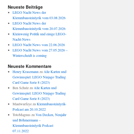
Neueste Beiträge
LEGO Nacht News der
Klemmbausteinlyrik vom 03.08.2026
LEGO Nacht News der
Klemmbausteinlyrik vom 20.07.2026
Kleinwenig Politik und einige LEGO-
Nacht-News
LEGO Nacht News vom 22.06.2026
LEGO Nacht News vom 27.05.2026 –
Winterscheidt is coming
Neueste Kommentare
Henry Krasemann
zu
Alle Karten und
Gewinnspiel: LEGO Ninjago Trading
Card Game Serie 8 (2023)
Ben Schulz
zu
Alle Karten und
Gewinnspiel: LEGO Ninjago Trading
Card Game Serie 8 (2023)
Maulwurfeye
zu
Klemmbausteinlyrik-
Podcast am 20.10.2022
TotoMagnus
zu
Von Decken, Neujahr
und Böhmermann –
Klemmbausteinlyrik Podcast
07.11.2022