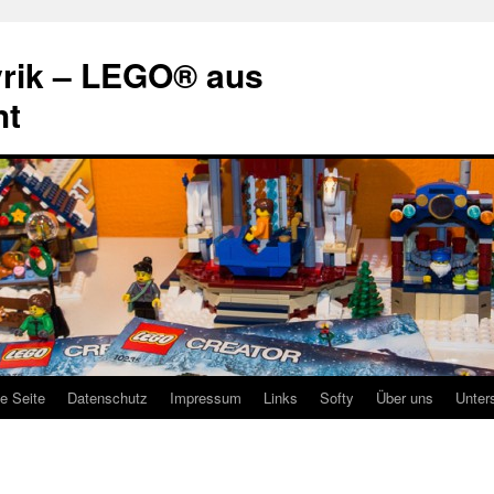
rik – LEGO® aus
ht
te Seite
Datenschutz
Impressum
Links
Softy
Über uns
Unter