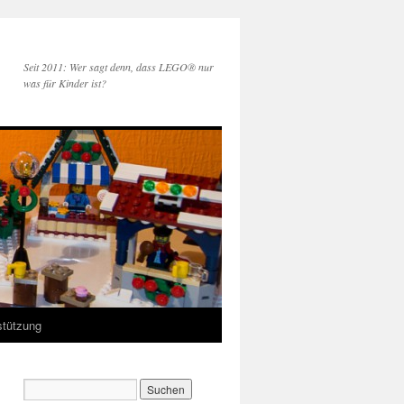
Seit 2011: Wer sagt denn, dass LEGO® nur
was für Kinder ist?
stützung