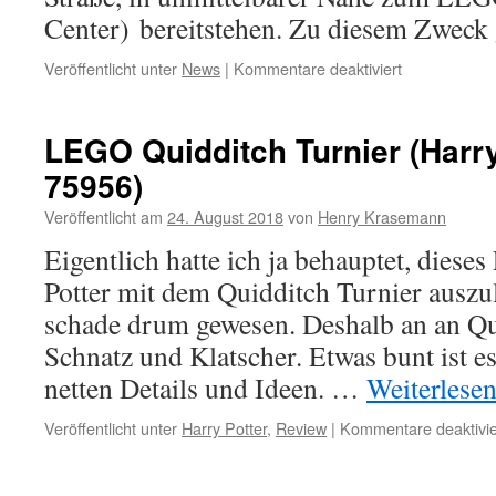
Center) bereitstehen. Zu diesem Zweck
für
Veröffentlicht unter
News
|
Kommentare deaktiviert
LEGO
feiert
40
LEGO Quidditch Turnier (Harry
Jahre
75956)
Minifigur
in
Veröffentlicht am
24. August 2018
von
Henry Krasemann
Berlin
Eigentlich hatte ich ja behauptet, dies
Potter mit dem Quidditch Turnier auszu
schade drum gewesen. Deshalb an an Qu
Schnatz und Klatscher. Etwas bunt ist es
netten Details und Ideen. …
Weiterlese
Veröffentlicht unter
Harry Potter
,
Review
|
Kommentare deaktivie