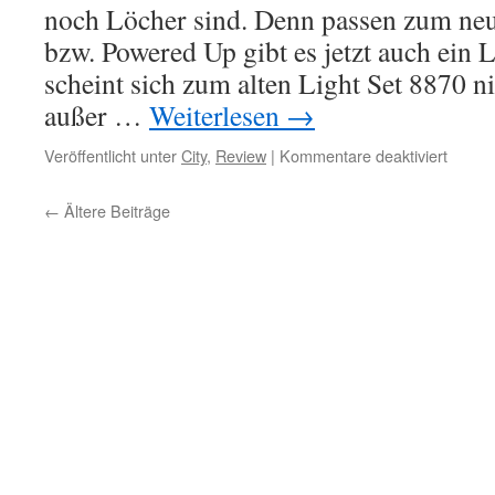
noch Löcher sind. Denn passen zum neu
bzw. Powered Up gibt es jetzt auch ein 
scheint sich zum alten Light Set 8870 n
außer …
Weiterlesen
→
für
Veröffentlicht unter
City
,
Review
|
Kommentare deaktiviert
Revie
LEGO
←
Ältere Beiträge
Power
Up
LED
Light
(Licht-
Set
88005