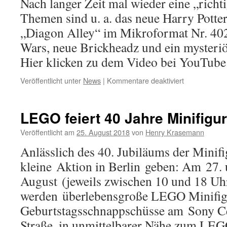
Nach langer Zeit mal wieder eine „rich
deutsch)
Themen sind u. a. das neue Harry Potte
„Diagon Alley“ im Mikroformat Nr. 402
Wars, neue Brickheadz und ein mysteriö
Hier klicken zu dem Video bei YouTub
für
Veröffentlicht unter
News
|
Kommentare deaktiviert
Klemmbaustei
LEGO
News
LEGO feiert 40 Jahre Minifigur
25.08.2018:
Winkelgasse
Veröffentlicht am
25. August 2018
von
Henry Krasemann
(40289),
Anlässlich des 40. Jubiläums der Minifi
Technic,
Porg
kleine Aktion in Berlin geben: Am 27. 
uvm
August (jeweils zwischen 10 und 18 Uh
werden überlebensgroße LEGO Minifigu
Geburtstagsschnappschüsse am Sony C
Straße, in unmittelbarer Nähe zum L