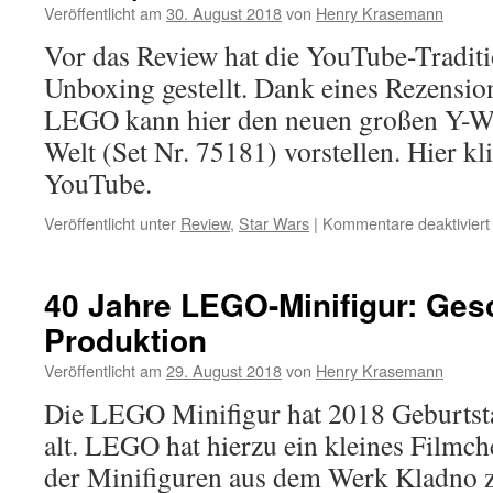
Veröffentlicht am
30. August 2018
von
Henry Krasemann
Chiron
aus
Vor das Review hat die YouTube-Tradit
Technic-
Unboxing gestellt. Dank eines Rezensi
Teilen
LEGO kann hier den neuen großen Y-Wi
Welt (Set Nr. 75181) vorstellen. Hier k
YouTube.
Veröffentlicht unter
Review
,
Star Wars
|
Kommentare deaktiviert
40 Jahre LEGO-Minifigur: Ges
Produktion
Veröffentlicht am
29. August 2018
von
Henry Krasemann
Die LEGO Minifigur hat 2018 Geburtst
alt. LEGO hat hierzu ein kleines Filmc
der Minifiguren aus dem Werk Kladno z