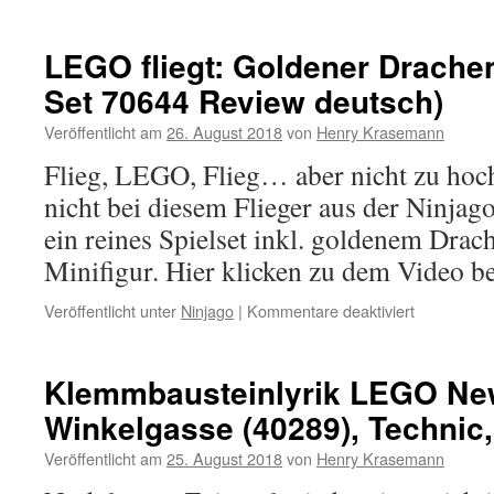
LEGO fliegt: Goldener Drache
Set 70644 Review deutsch)
Veröffentlicht am
26. August 2018
von
Henry Krasemann
Flieg, LEGO, Flieg… aber nicht zu hoch
nicht bei diesem Flieger aus der Ninjago
ein reines Spielset inkl. goldenem Drac
Minifigur. Hier klicken zu dem Video b
für
Veröffentlicht unter
Ninjago
|
Kommentare deaktiviert
LEGO
fliegt:
Goldener
Klemmbausteinlyrik LEGO New
Drachenmei
Winkelgasse (40289), Technic
(Ninjago
Set
Veröffentlicht am
25. August 2018
von
Henry Krasemann
70644
Review