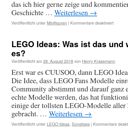
das ich hier gerne zeige und kommentie
Geschichte …
Weiterlesen
→
für
Veröffentlicht unter
Minifiguren
|
Kommentare deaktiviert
40
Jahre
LEGO-
LEGO Ideas: Was ist das und w
Minifigu
es?
Geschic
und
Veröffentlicht am
28. August 2018
von
Henry Krasemann
Produkt
Erst war es CUUSOO, dann LEGO Ideas 
Die Idee, dass LEGO Fans Modelle einre
Community abstimmt und darauf ganz ev
echte Modelle werden, das hat funktion
einige der tollsten LEGO-Modelle aller
gebracht. …
Weiterlesen
→
Veröffentlicht unter
LEGO Ideas
,
Sonstiges
|
Kommentare deakti