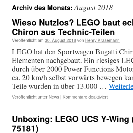
August 2018
Archiv des Monats:
Wieso Nutzlos? LEGO baut ech
Chiron aus Technic-Teilen
Veröffentlicht am
30. August 2018
von
Henry Krasemann
LEGO hat den Sportwagen Bugatti Chi
Elementen nachgebaut. Ein riesiges LE
durch über 2000 Power Functions Motor
ca. 20 km/h selbst vorwärts bewegen ka
Teile wurden in über 13.000 …
Weiterl
für
Veröffentlicht unter
News
|
Kommentare deaktiviert
Wieso
Nutzlos?
LEGO
Unboxing: LEGO UCS Y-Wing (
baut
75181)
echten
Bugatti