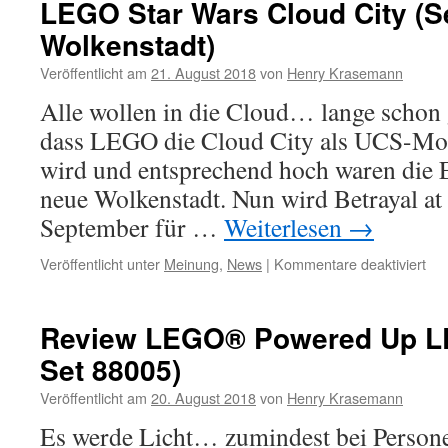
LEGO Star Wars Cloud City (S
Wolkenstadt)
Veröffentlicht am
21. August 2018
von
Henry Krasemann
Alle wollen in die Cloud… lange schon 
dass LEGO die Cloud City als UCS-Mod
wird und entsprechend hoch waren die 
neue Wolkenstadt. Nun wird Betrayal at
September für …
Weiterlesen
→
für
Veröffentlicht unter
Meinung
,
News
|
Kommentare deaktiviert
LE
Sta
Wa
Review LEGO® Powered Up LED
Clo
Set 88005)
Cit
(Se
Veröffentlicht am
20. August 2018
von
Henry Krasemann
75
Wol
Es werde Licht… zumindest bei Person