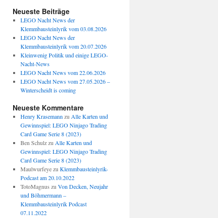
Neueste Beiträge
LEGO Nacht News der
Klemmbausteinlyrik vom 03.08.2026
LEGO Nacht News der
Klemmbausteinlyrik vom 20.07.2026
Kleinwenig Politik und einige LEGO-
Nacht-News
LEGO Nacht News vom 22.06.2026
LEGO Nacht News vom 27.05.2026 –
Winterscheidt is coming
Neueste Kommentare
Henry Krasemann
zu
Alle Karten und
Gewinnspiel: LEGO Ninjago Trading
Card Game Serie 8 (2023)
Ben Schulz
zu
Alle Karten und
Gewinnspiel: LEGO Ninjago Trading
Card Game Serie 8 (2023)
Maulwurfeye
zu
Klemmbausteinlyrik-
Podcast am 20.10.2022
TotoMagnus
zu
Von Decken, Neujahr
und Böhmermann –
Klemmbausteinlyrik Podcast
07.11.2022