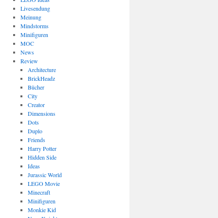
Livesendung
Meinung
Mindstorms
Minifiguren
MOC
News
Review
Architecture
BrickHeadz
Bücher
City
Creator
Dimensions
Dots
Duplo
Friends
Harry Potter
Hidden Side
Ideas
Jurassic World
LEGO Movie
Minecraft
Minifiguren
Monkie Kid