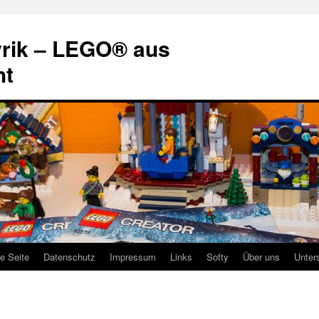
rik – LEGO® aus
ht
te Seite
Datenschutz
Impressum
Links
Softy
Über uns
Unter