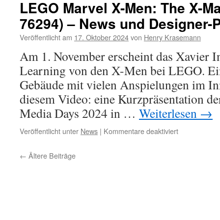
Masterpiece
LEGO Marvel X-Men: The X-Ma
Gallery
76294) – News und Designer-P
2023/2024
in
Veröffentlicht am
17. Oktober 2024
von
Henry Krasemann
VR180
3D
Am 1. November erscheint das Xavier In
Learning von den X-Men bei LEGO. Ein
Gebäude mit vielen Anspielungen im Inn
diesem Video: eine Kurzpräsentation de
Media Days 2024 in …
Weiterlesen
→
für
Veröffentlicht unter
News
|
Kommentare deaktiviert
LEGO
Marvel
←
Ältere Beiträge
X-
Men:
The
X-
Mansion
(Set
76294)