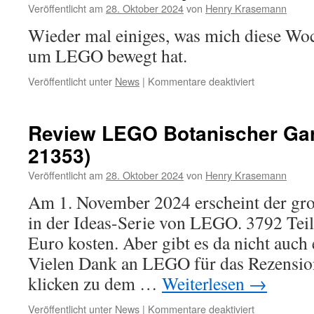
Veröffentlicht am
28. Oktober 2024
von
Henry Krasemann
Contraption)
mit
Wieder mal einiges, was mich diese Woc
Christoph
um LEGO bewegt hat.
Ruge
für
Veröffentlicht unter
News
|
Kommentare deaktiviert
Von
Kirchen-
Bau
Review LEGO Botanischer Gar
bis
21353)
Held
der
Veröffentlicht am
28. Oktober 2024
von
Henry Krasemann
Steine-
Videos:
Am 1. November 2024 erscheint der gr
Klemmbaustei
in der Ideas-Serie von LEGO. 3792 Tei
Podcast
28.10.2024
Euro kosten. Aber gibt es da nicht auch
Vielen Dank an LEGO für das Rezensio
klicken zu dem …
Weiterlesen
→
für
Veröffentlicht unter
News
|
Kommentare deaktiviert