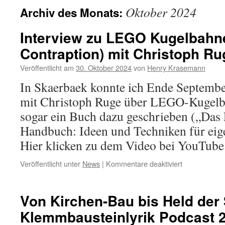
Oktober 2024
Archiv des Monats:
Interview zu LEGO Kugelbahne
Contraption) mit Christoph Ru
Veröffentlicht am
30. Oktober 2024
von
Henry Krasemann
In Skaerbaek konnte ich Ende Septembe
mit Christoph Ruge über LEGO-Kugelba
sogar ein Buch dazu geschrieben („D
Handbuch: Ideen und Techniken für ei
Hier klicken zu dem Video bei YouTube
für
Veröffentlicht unter
News
|
Kommentare deaktiviert
Interview
zu
LEGO
Von Kirchen-Bau bis Held der 
Kugelbahnen
Klemmbausteinlyrik Podcast 2
(Great
Ball