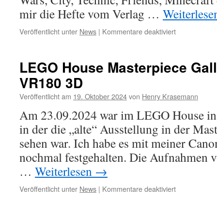
mir die Hefte vom Verlag …
Weiterles
für
Veröffentlicht unter
News
|
Kommentare deaktiviert
LEGO-
Zeitschriften
Oktober
LEGO House Masterpiece Gall
2024
VR180 3D
(City,
Star
Veröffentlicht am
19. Oktober 2024
von
Henry Krasemann
Wars,
Ninjago,
Am 23.09.2024 war im LEGO House in Bi
Minecraft,
in der die „alte“ Ausstellung in der Mas
Technic
etc.)
sehen war. Ich habe es mit meiner Ca
nochmal festgehalten. Die Aufnahmen v
…
Weiterlesen
→
für
Veröffentlicht unter
News
|
Kommentare deaktiviert
LEGO
House