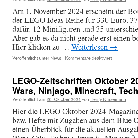
sonst
so
Am 1. November 2024 erscheint der Bot
meine
der LEGO Ideas Reihe für 330 Euro. 37
LEGO-
Woche
dafür, 12 Minifiguren und 35 unterschie
geprägt
Aber gab es da nicht gerade erst einen 
hat:
Klemmbaustei
Hier klicken zu …
Weiterlesen
→
Podcast
23.10.2024
für
Veröffentlicht unter
News
|
Kommentare deaktiviert
LEGO
Botanical
Garden
LEGO-Zeitschriften Oktober 20
(Ideas
Wars, Ninjago, Minecraft, Tech
Set
21353):
Veröffentlicht am
20. Oktober 2024
von
Henry Krasemann
Klemmbaustei
News
Hier die LEGO Oktober 2024-Magazine 
bzw. Hefte mit Zugaben aus dem Blue O
einen Überblick für die aktuellen Ausga
Wars, City, Technic, Friends, Minecraft 