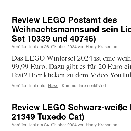
Review
LEGO
Botanischer
Review LEGO Postamt des
Garten
Weihnachtsmannsund sein Lie
(Ideas
Set
Set 10339 und 40746)
21353)
Veröffentlicht am
26. Oktober 2024
von
Henry Krasemann
Das LEGO Winterset 2024 ist eine weihn
99,99 Euro. Dazu gibt es für 20 Euro e
Fest? Hier klicken zu dem Video YouTu
für
Veröffentlicht unter
News
|
Kommentare deaktiviert
Review
LEGO
Postamt
Review LEGO Schwarz-weiße K
des
21349 Tuxedo Cat)
Weihnachts
sein
Veröffentlicht am
24. Oktober 2024
von
Henry Krasemann
Lieferwagen