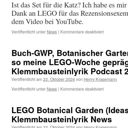
(Icons
Ist das Set für die Katz? Ich habe es mi
Set
Dank an LEGO für das Rezensionsexempl
10339
und
dem Video bei YouTube.
40746)
für
Veröffentlicht unter
News
|
Kommentare deaktiviert
Review
LEGO
Schwarz-
Buch-GWP, Botanischer Garte
weiße
so meine LEGO-Woche geprägt
Katze
(Ideas
Klemmbausteinlyrik Podcast 2
Set
21349
Veröffentlicht am
23. Oktober 2024
von
Henry Krasemann
Tuxedo
Cat)
für
Veröffentlicht unter
News
|
Kommentare deaktiviert
Buch-
GWP,
Botanischer
LEGO Botanical Garden (Ideas
Garten
Klemmbausteinlyrik News
und
was
Veröffentlicht am
22. Oktober 2024
von
Henry Krasemann