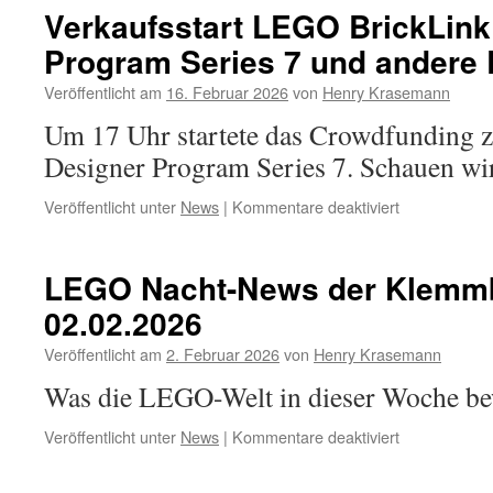
News
Verkaufsstart LEGO BrickLink
der
Program Series 7 und ander
Klemmbaustei
23.02.2026
Veröffentlicht am
16. Februar 2026
von
Henry Krasemann
Um 17 Uhr startete das Crowdfunding
Designer Program Series 7. Schauen wi
für
Veröffentlicht unter
News
|
Kommentare deaktiviert
Verkaufsstart
LEGO
BrickLink
LEGO Nacht-News der Klemmb
Designer
02.02.2026
Program
Series
Veröffentlicht am
2. Februar 2026
von
Henry Krasemann
7
und
Was die LEGO-Welt in dieser Woche b
andere
LEGO-
für
Veröffentlicht unter
News
|
Kommentare deaktiviert
News
LEGO
Nacht-