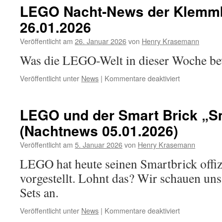
News
LEGO Nacht-News der Klemmb
der
26.01.2026
Klemmbaustei
02.02.2026
Veröffentlicht am
26. Januar 2026
von
Henry Krasemann
Was die LEGO-Welt in dieser Woche b
für
Veröffentlicht unter
News
|
Kommentare deaktiviert
LEGO
Nacht-
News
LEGO und der Smart Brick „S
der
(Nachtnews 05.01.2026)
Klemmbaustei
26.01.2026
Veröffentlicht am
5. Januar 2026
von
Henry Krasemann
LEGO hat heute seinen Smartbrick offiz
vorgestellt. Lohnt das? Wir schauen uns
Sets an.
für
Veröffentlicht unter
News
|
Kommentare deaktiviert
LEGO