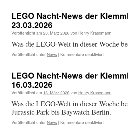
Nacht-
News
LEGO Nacht-News der Klemmb
der
23.03.2026
Klemmbaustei
30.03.2026
Veröffentlicht am
23. März 2026
von
Henry Krasemann
Was die LEGO-Welt in dieser Woche b
für
Veröffentlicht unter
News
|
Kommentare deaktiviert
LEGO
Nacht-
News
LEGO Nacht-News der Klemmb
der
16.03.2026
Klemmbaustei
23.03.2026
Veröffentlicht am
16. März 2026
von
Henry Krasemann
Was die LEGO-Welt in dieser Woche b
Jurassic Park bis Baywatch Berlin.
für
Veröffentlicht unter
News
|
Kommentare deaktiviert
LEGO