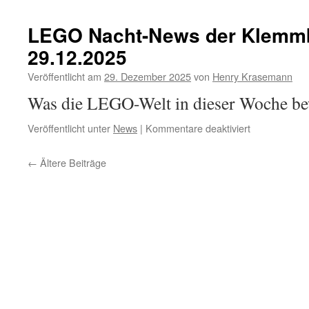
und
der
LEGO Nacht-News der Klemmb
Smart
29.12.2025
Brick
„Smart
Veröffentlicht am
29. Dezember 2025
von
Henry Krasemann
Play“
(Nachtnews
Was die LEGO-Welt in dieser Woche b
05.01.2026)
für
Veröffentlicht unter
News
|
Kommentare deaktiviert
LEGO
Nacht-
←
Ältere Beiträge
News
der
Klemmbaustei
29.12.2025