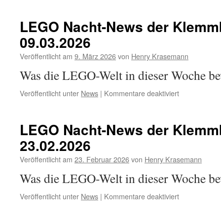
Nacht-
News
LEGO Nacht-News der Klemmb
der
09.03.2026
Klemmbaustei
16.03.2026
Veröffentlicht am
9. März 2026
von
Henry Krasemann
Was die LEGO-Welt in dieser Woche b
für
Veröffentlicht unter
News
|
Kommentare deaktiviert
LEGO
Nacht-
News
LEGO Nacht-News der Klemmb
der
23.02.2026
Klemmbaustei
09.03.2026
Veröffentlicht am
23. Februar 2026
von
Henry Krasemann
Was die LEGO-Welt in dieser Woche b
für
Veröffentlicht unter
News
|
Kommentare deaktiviert
LEGO
Nacht-