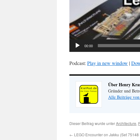
00:00
Podcast:
Play in new window
|
Dow
Über Henry Kr
Gründer und Betr
Alle Beiträge vo
Dieser Beitrag wurde unter
Architecture
,
←
LEGO Encounter on Jakku (Set 75148 