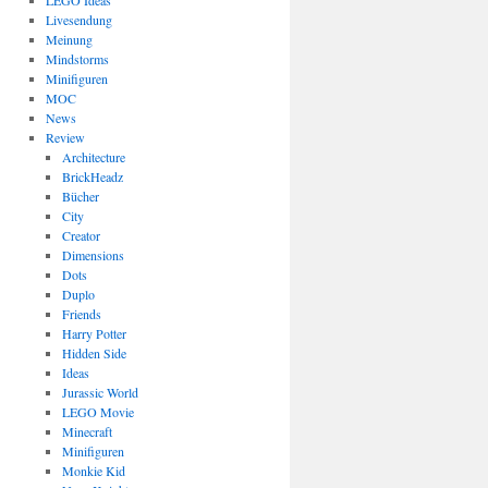
LEGO Ideas
Livesendung
Meinung
Mindstorms
Minifiguren
MOC
News
Review
Architecture
BrickHeadz
Bücher
City
Creator
Dimensions
Dots
Duplo
Friends
Harry Potter
Hidden Side
Ideas
Jurassic World
LEGO Movie
Minecraft
Minifiguren
Monkie Kid