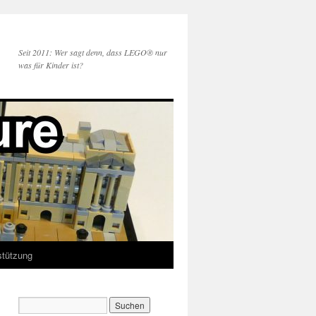
Seit 2011: Wer sagt denn, dass LEGO® nur
was für Kinder ist?
stützung