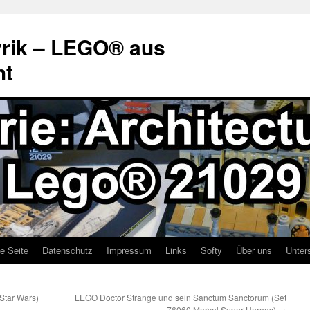
rik – LEGO® aus
ht
te Seite
Datenschutz
Impressum
Links
Softy
Über uns
Unter
Star Wars)
LEGO Doctor Strange und sein Sanctum Sanctorum (Set
76060 Marvel Super Heroes)
→