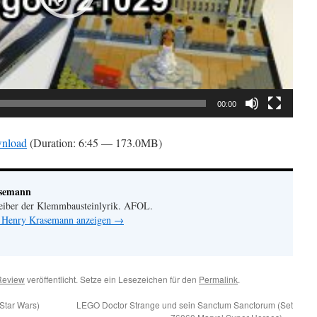
00:00
nload
(Duration: 6:45 — 173.0MB)
asemann
eiber der Klemmbausteinlyrik. AFOL.
n Henry Krasemann anzeigen
→
Review
veröffentlicht. Setze ein Lesezeichen für den
Permalink
.
Star Wars)
LEGO Doctor Strange und sein Sanctum Sanctorum (Set