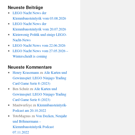
Neueste Beiträge
LEGO Nacht News der
Klemmbausteinlyrik vom 03.08.2026
LEGO Nacht News der
Klemmbausteinlyrik vom 20.07.2026
Kleinwenig Politik und einige LEGO-
Nacht-News
LEGO Nacht News vom 22.06.2026
LEGO Nacht News vom 27.05.2026 –
Winterscheidt is coming
Neueste Kommentare
Henry Krasemann
zu
Alle Karten und
Gewinnspiel: LEGO Ninjago Trading
Card Game Serie 8 (2023)
Ben Schulz
zu
Alle Karten und
Gewinnspiel: LEGO Ninjago Trading
Card Game Serie 8 (2023)
Maulwurfeye
zu
Klemmbausteinlyrik-
Podcast am 20.10.2022
TotoMagnus
zu
Von Decken, Neujahr
und Böhmermann –
Klemmbausteinlyrik Podcast
07.11.2022