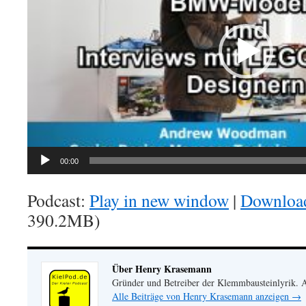
00:00
Podcast:
Play in new window
|
Downloa
390.2MB)
Über Henry Krasemann
Gründer und Betreiber der Klemmbausteinlyrik.
Alle Beiträge von Henry Krasemann anzeigen
→