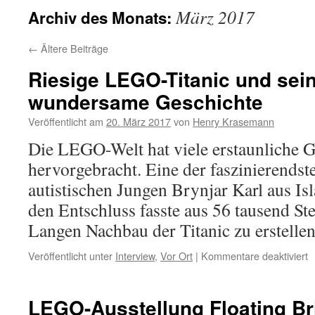
März 2017
Archiv des Monats:
←
Ältere Beiträge
Riesige LEGO-Titanic und sein
wundersame Geschichte
Veröffentlicht am
20. März 2017
von
Henry Krasemann
Die LEGO-Welt hat viele erstaunliche 
hervorgebracht. Eine der faszinierendst
autistischen Jungen Brynjar Karl aus Is
den Entschluss fasste aus 56 tausend St
Langen Nachbau der Titanic zu erstell
f
Veröffentlicht unter
Interview
,
Vor Ort
|
Kommentare deaktiviert
R
L
T
LEGO-Ausstellung Floating Br
u