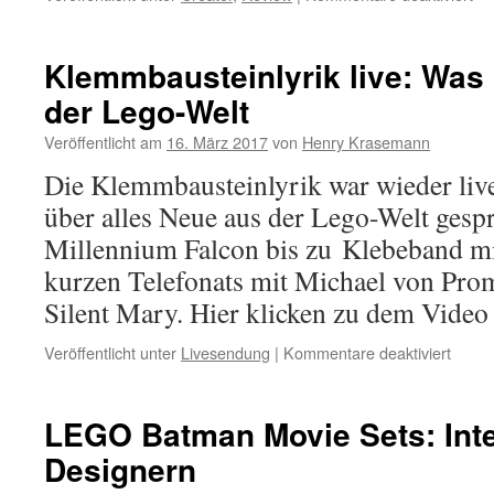
Te
Min
Vo
Klemmbausteinlyrik live: Was 
Be
der Lego-Welt
(S
40
Veröffentlicht am
16. März 2017
von
Henry Krasemann
Cre
Die Klemmbausteinlyrik war wieder liv
über alles Neue aus der Lego-Welt ges
Millennium Falcon bis zu Klebeband mi
kurzen Telefonats mit Michael von Pro
Silent Mary. Hier klicken zu dem Vide
für
Veröffentlicht unter
Livesendung
|
Kommentare deaktiviert
Klemm
live:
Was
LEGO Batman Movie Sets: Inte
gibt
Designern
es
neues