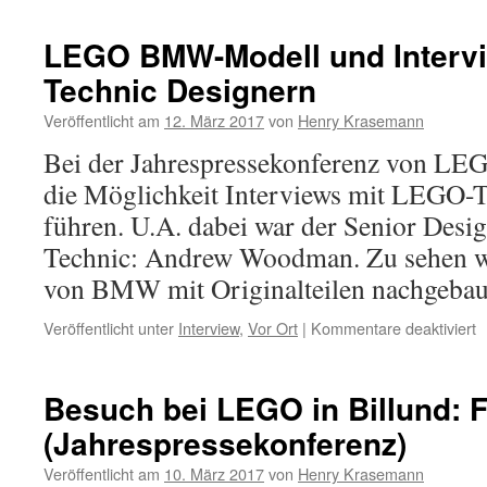
LEGO BMW-Modell und Interv
Technic Designern
Veröffentlicht am
12. März 2017
von
Henry Krasemann
Bei der Jahrespressekonferenz von LEGO
die Möglichkeit Interviews mit LEGO-T
führen. U.A. dabei war der Senior Desi
Technic: Andrew Woodman. Zu sehen wi
von BMW mit Originalteilen nachgeba
f
Veröffentlicht unter
Interview
,
Vor Ort
|
Kommentare deaktiviert
L
B
M
Besuch bei LEGO in Billund: F
u
(Jahrespressekonferenz)
I
m
Veröffentlicht am
10. März 2017
von
Henry Krasemann
L