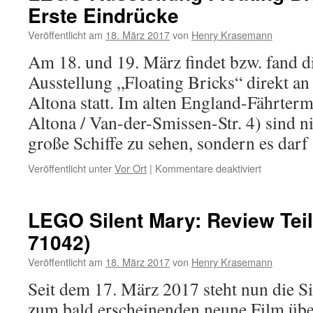
Erste Eindrücke
s
E
Veröffentlicht am
18. März 2017
von
Henry Krasemann
E
w
Am 18. und 19. März findet bzw. fand 
G
Ausstellung „Floating Bricks“ direkt a
Altona statt. Im alten England-Fährter
Altona / Van-der-Smissen-Str. 4) sind n
große Schiffe zu sehen, sondern es dar
für
Veröffentlicht unter
Vor Ort
|
Kommentare deaktiviert
LEGO-
Ausstellung
Floating
LEGO Silent Mary: Review Teil
Bricks
71042)
in
Hamburg:
Veröffentlicht am
18. März 2017
von
Henry Krasemann
Erste
Eindrücke
Seit dem 17. März 2017 steht nun die S
zum bald erscheinenden neune Film über