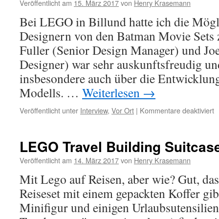
Veröffentlicht am
15. März 2017
von
Henry Krasemann
in
der
Bei LEGO in Billund hatte ich die Mögl
Lego-
Designern von den Batman Movie Sets 
Welt
Fuller (Senior Design Manager) und Jo
Designer) war sehr auskunftsfreudig un
insbesondere auch über die Entwicklung
Modells. …
Weiterlesen
→
f
Veröffentlicht unter
Interview
,
Vor Ort
|
Kommentare deaktiviert
L
B
M
LEGO Travel Building Suitcase
S
I
Veröffentlicht am
14. März 2017
von
Henry Krasemann
m
Mit Lego auf Reisen, aber wie? Gut, da
d
D
Reiseset mit einem gepackten Koffer gib
Minifigur und einigen Urlaubsutensilien