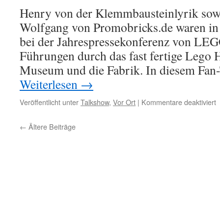
T
Henry von der Klemmbausteinlyrik sow
D
Wolfgang von Promobricks.de waren in
bei der Jahrespressekonferenz von LEG
Führungen durch das fast fertige Lego 
Museum und die Fabrik. In diesem Fan-
Weiterlesen
→
f
Veröffentlicht unter
Talkshow
,
Vor Ort
|
Kommentare deaktiviert
B
b
←
Ältere Beiträge
i
B
F
T
N
1
(