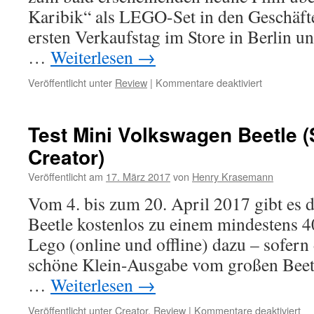
Karibik“ als LEGO-Set in den Geschäfte
ersten Verkaufstag im Store in Berlin u
…
Weiterlesen
→
für
Veröffentlicht unter
Review
|
Kommentare deaktiviert
LEGO
Silent
Mary:
Test Mini Volkswagen Beetle (
Review
Creator)
Teil
1
Veröffentlicht am
17. März 2017
von
Henry Krasemann
(Unboxing
Set
Vom 4. bis zum 20. April 2017 gibt es
71042)
Beetle kostenlos zu einem mindestens 4
Lego (online und offline) dazu – sofern 
schöne Klein-Ausgabe vom großen Beet
…
Weiterlesen
→
für
Veröffentlicht unter
Creator
,
Review
|
Kommentare deaktiviert