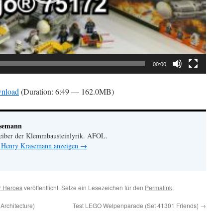
00:00
nload
(Duration: 6:49 — 162.0MB)
asemann
eiber der Klemmbausteinlyrik. AFOL.
n Henry Krasemann anzeigen
→
r Heroes
veröffentlicht. Setze ein Lesezeichen für den
Permalink
.
Architecture)
Test LEGO Welpenparade (Set 41301 Friends)
→