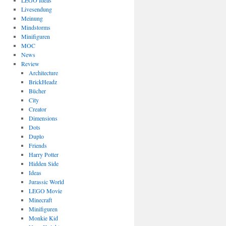
LEGO Ideas
Livesendung
Meinung
Mindstorms
Minifiguren
MOC
News
Review
Architecture
BrickHeadz
Bücher
City
Creator
Dimensions
Dots
Duplo
Friends
Harry Potter
Hidden Side
Ideas
Jurassic World
LEGO Movie
Minecraft
Minifiguren
Monkie Kid