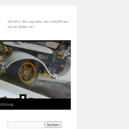
Seit 2011: Wer sagt denn, dass LEGO® nur
was für Kinder ist?
stützung