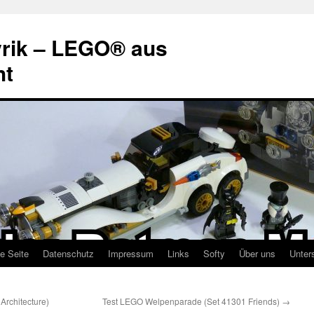
rik – LEGO® aus
ht
te Seite
Datenschutz
Impressum
Links
Softy
Über uns
Unter
Architecture)
Test LEGO Welpenparade (Set 41301 Friends)
→