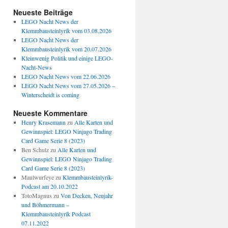
Neueste Beiträge
LEGO Nacht News der
Klemmbausteinlyrik vom 03.08.2026
LEGO Nacht News der
Klemmbausteinlyrik vom 20.07.2026
Kleinwenig Politik und einige LEGO-
Nacht-News
LEGO Nacht News vom 22.06.2026
LEGO Nacht News vom 27.05.2026 –
Winterscheidt is coming
Neueste Kommentare
Henry Krasemann
zu
Alle Karten und
Gewinnspiel: LEGO Ninjago Trading
Card Game Serie 8 (2023)
Ben Schulz
zu
Alle Karten und
Gewinnspiel: LEGO Ninjago Trading
Card Game Serie 8 (2023)
Maulwurfeye
zu
Klemmbausteinlyrik-
Podcast am 20.10.2022
TotoMagnus
zu
Von Decken, Neujahr
und Böhmermann –
Klemmbausteinlyrik Podcast
07.11.2022