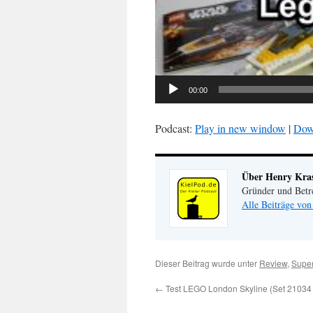
00:00
Podcast:
Play in new window
|
Dow
Über Henry Kr
Gründer und Betr
Alle Beiträge vo
Dieser Beitrag wurde unter
Review
,
Supe
←
Test LEGO London Skyline (Set 21034 