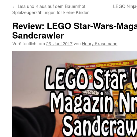
←
Lisa und Klaus auf dem Bauernhof:
LEGO Ninjag
Spielzeugerzählungen für kleine Kinder
Review: LEGO Star-Wars-Magaz
Sandcrawler
Veröffentlicht am
26. Juni 2017
von
Henry Krasemann