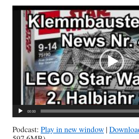
Video-
Player
00:00
Podcast:
Play in new window
|
Downloa
597.6MB)