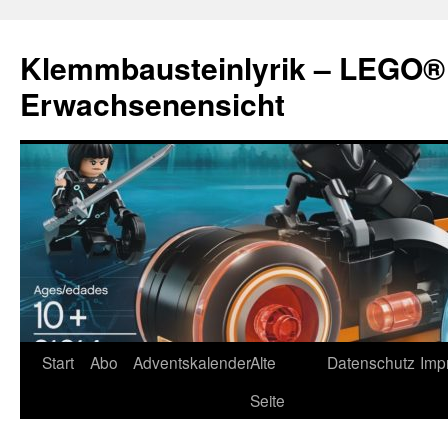
Zum
Inhalt
Klemmbausteinlyrik – LEGO®
springen
Erwachsenensicht
Start
Abo
Adventskalender
Alte
Datenschutz
Imp
Seite