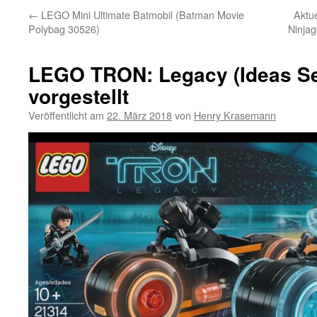
←
LEGO Mini Ultimate Batmobil (Batman Movie
Aktu
Polybag 30526)
Ninjag
LEGO TRON: Legacy (Ideas Se
vorgestellt
Veröffentlicht am
22. März 2018
von
Henry Krasemann