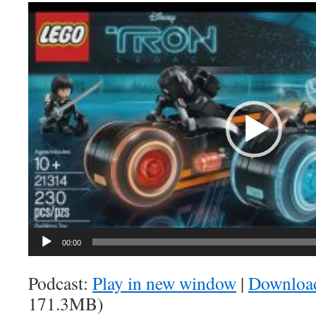
Video-
Player
00:00
Podcast:
Play in new window
|
Downloa
171.3MB)