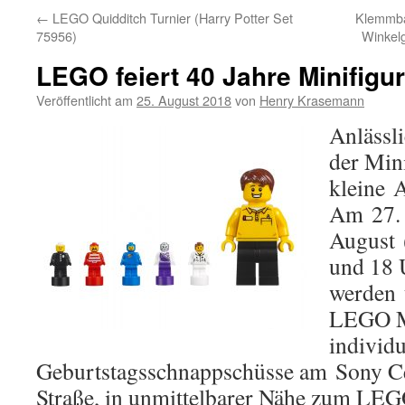
←
LEGO Quidditch Turnier (Harry Potter Set
Klemmba
75956)
Winkel
LEGO feiert 40 Jahre Minifigur
Veröffentlicht am
25. August 2018
von
Henry Krasemann
Anlässl
der Mini
kleine A
Am 27. 
August 
und 18 
werden 
LEGO Mi
individu
Geburtstagsschnappschüsse am Sony C
Straße, in unmittelbarer Nähe zum L