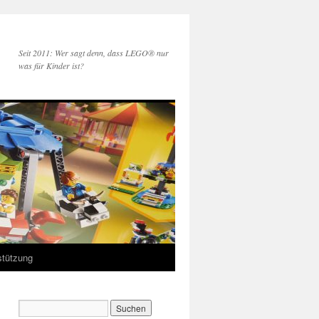
Seit 2011: Wer sagt denn, dass LEGO® nur
was für Kinder ist?
stützung