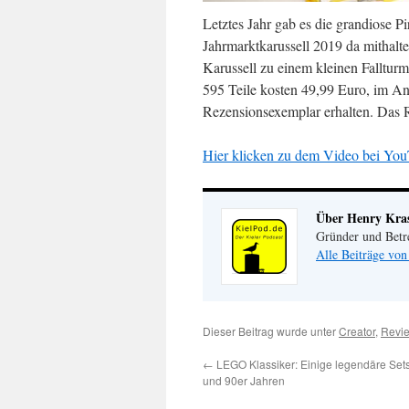
Letztes Jahr gab es die grandiose 
Jahrmarktkarussell 2019 da mithalt
Karussell zu einem kleinen Falltur
595 Teile kosten 49,99 Euro, im An
Rezensionsexemplar erhalten. Das R
Hier klicken zu dem Video bei You
Über Henry Kr
Gründer und Betr
Alle Beiträge vo
Dieser Beitrag wurde unter
Creator
,
Revi
←
LEGO Klassiker: Einige legendäre Set
und 90er Jahren