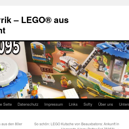
rik – LEGO® aus
ht
te Seite
Datenschutz
Impressum
Links
Softy
Über uns
Unter
s aus den 80er
So schön: LEGO Kutsche von Beauxbatons: Ankunft in
Hogwarts (Harry Potter Set 75958)
→