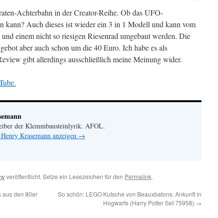
Piraten-Achterbahn in der Creator-Reihe. Ob das UFO-
en kann? Auch dieses ist wieder ein 3 in 1 Modell und kann vom
m und einem nicht so riesigen Riesenrad umgebaut werden. Die
gebot aber auch schon um die 40 Euro. Ich habe es als
eview gibt allerdings ausschließlich meine Meinung wider.
Tube.
asemann
eiber der Klemmbausteinlyrik. AFOL.
n Henry Krasemann anzeigen
→
ew
veröffentlicht. Setze ein Lesezeichen für den
Permalink
.
s aus den 80er
So schön: LEGO Kutsche von Beauxbatons: Ankunft in
Hogwarts (Harry Potter Set 75958)
→