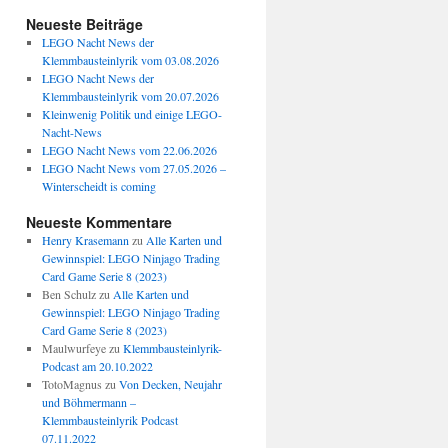
Neueste Beiträge
LEGO Nacht News der
Klemmbausteinlyrik vom 03.08.2026
LEGO Nacht News der
Klemmbausteinlyrik vom 20.07.2026
Kleinwenig Politik und einige LEGO-
Nacht-News
LEGO Nacht News vom 22.06.2026
LEGO Nacht News vom 27.05.2026 –
Winterscheidt is coming
Neueste Kommentare
Henry Krasemann
zu
Alle Karten und
Gewinnspiel: LEGO Ninjago Trading
Card Game Serie 8 (2023)
Ben Schulz
zu
Alle Karten und
Gewinnspiel: LEGO Ninjago Trading
Card Game Serie 8 (2023)
Maulwurfeye
zu
Klemmbausteinlyrik-
Podcast am 20.10.2022
TotoMagnus
zu
Von Decken, Neujahr
und Böhmermann –
Klemmbausteinlyrik Podcast
07.11.2022