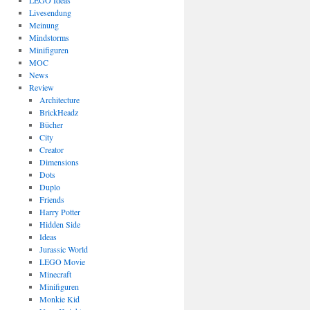
LEGO Ideas
Livesendung
Meinung
Mindstorms
Minifiguren
MOC
News
Review
Architecture
BrickHeadz
Bücher
City
Creator
Dimensions
Dots
Duplo
Friends
Harry Potter
Hidden Side
Ideas
Jurassic World
LEGO Movie
Minecraft
Minifiguren
Monkie Kid