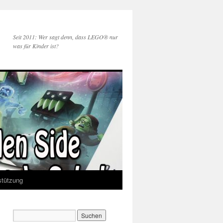
Seit 2011: Wer sagt denn, dass LEGO® nur
was für Kinder ist?
stützung