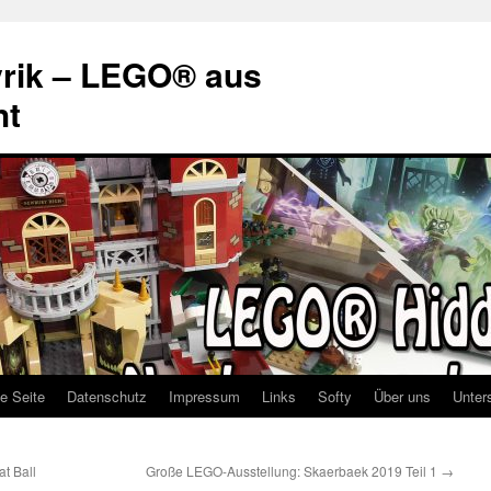
rik – LEGO® aus
ht
te Seite
Datenschutz
Impressum
Links
Softy
Über uns
Unter
t Ball
Große LEGO-Ausstellung: Skaerbaek 2019 Teil 1
→