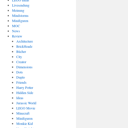
LEGO Ideas
Livesendung
Meinung
Mindstorms
Minifiguren
MOC
News
Review
Architecture
BrickHeadz
Bücher
City
Creator
Dimensions
Dots
Duplo
Friends
Harry Potter
Hidden Side
Ideas
Jurassic World
LEGO Movie
Minecraft
Minifiguren
Monkie Kid