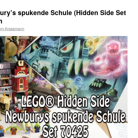
ry’s spukende Schule (Hidden Side Set
h
ry Krasemann