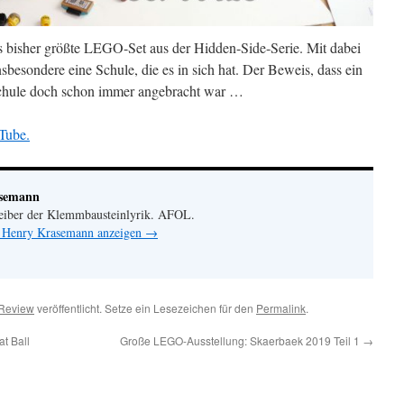
as bisher größte LEGO-Set aus der Hidden-Side-Serie. Mit dabei
sbesondere eine Schule, die es in sich hat. Der Beweis, dass ein
chule doch schon immer angebracht war …
Tube.
asemann
eiber der Klemmbausteinlyrik. AFOL.
n Henry Krasemann anzeigen
→
Review
veröffentlicht. Setze ein Lesezeichen für den
Permalink
.
t Ball
Große LEGO-Ausstellung: Skaerbaek 2019 Teil 1
→