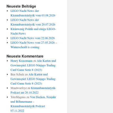
Neueste Beiträge
LEGO Nacht News der
Klemmbausteinlyrik vom 03.08.2026
LEGO Nacht News der
Klemmbausteinlyrik vom 20.07.2026
Kleinwenig Politik und einige LEGO-
Nacht-News
LEGO Nacht News vom 22.06.2026
LEGO Nacht News vom 27.05.2026 –
Winterscheidt is coming
Neueste Kommentare
Henry Krasemann
zu
Alle Karten und
Gewinnspiel: LEGO Ninjago Trading
Card Game Serie 8 (2023)
Ben Schulz
zu
Alle Karten und
Gewinnspiel: LEGO Ninjago Trading
Card Game Serie 8 (2023)
Maulwurfeye
zu
Klemmbausteinlyrik-
Podcast am 20.10.2022
TotoMagnus
zu
Von Decken, Neujahr
und Böhmermann –
Klemmbausteinlyrik Podcast
07.11.2022