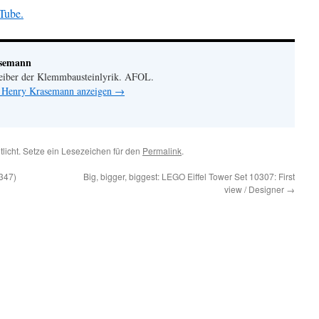
Tube.
asemann
eiber der Klemmbausteinlyrik. AFOL.
n Henry Krasemann anzeigen
→
tlicht. Setze ein Lesezeichen für den
Permalink
.
347)
Big, bigger, biggest: LEGO Eiffel Tower Set 10307: First
view / Designer
→