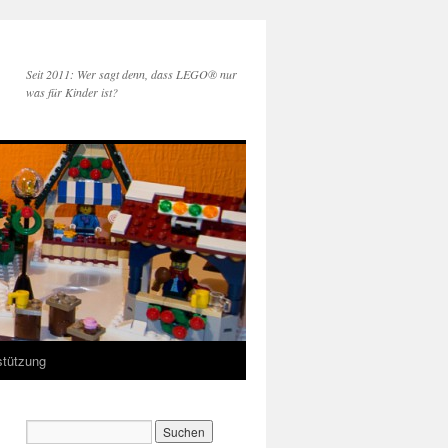
Seit 2011: Wer sagt denn, dass LEGO® nur
was für Kinder ist?
stützung