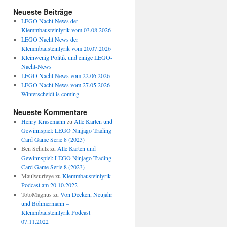
Neueste Beiträge
LEGO Nacht News der
Klemmbausteinlyrik vom 03.08.2026
LEGO Nacht News der
Klemmbausteinlyrik vom 20.07.2026
Kleinwenig Politik und einige LEGO-
Nacht-News
LEGO Nacht News vom 22.06.2026
LEGO Nacht News vom 27.05.2026 –
Winterscheidt is coming
Neueste Kommentare
Henry Krasemann
zu
Alle Karten und
Gewinnspiel: LEGO Ninjago Trading
Card Game Serie 8 (2023)
Ben Schulz
zu
Alle Karten und
Gewinnspiel: LEGO Ninjago Trading
Card Game Serie 8 (2023)
Maulwurfeye
zu
Klemmbausteinlyrik-
Podcast am 20.10.2022
TotoMagnus
zu
Von Decken, Neujahr
und Böhmermann –
Klemmbausteinlyrik Podcast
07.11.2022