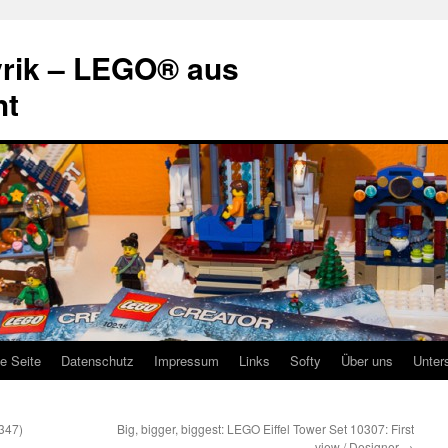
rik – LEGO® aus
ht
te Seite
Datenschutz
Impressum
Links
Softy
Über uns
Unter
347)
Big, bigger, biggest: LEGO Eiffel Tower Set 10307: First
view / Designer
→