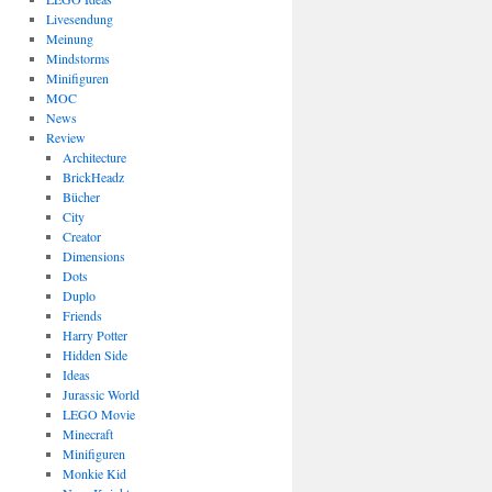
Livesendung
Meinung
Mindstorms
Minifiguren
MOC
News
Review
Architecture
BrickHeadz
Bücher
City
Creator
Dimensions
Dots
Duplo
Friends
Harry Potter
Hidden Side
Ideas
Jurassic World
LEGO Movie
Minecraft
Minifiguren
Monkie Kid