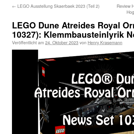
←
LEGO Ausstellung Skaerbaek 2023 (Teil 2)
Review H
Hog
LEGO Dune Atreides Royal Orn
10327): Klemmbausteinlyrik 
Veröffentlicht am
24. Oktober 2023
von
Henry Krasemann