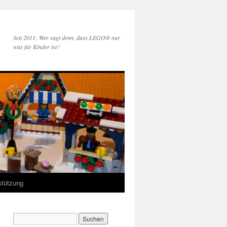
Seit 2011: Wer sagt denn, dass LEGO® nur
was für Kinder ist?
stützung