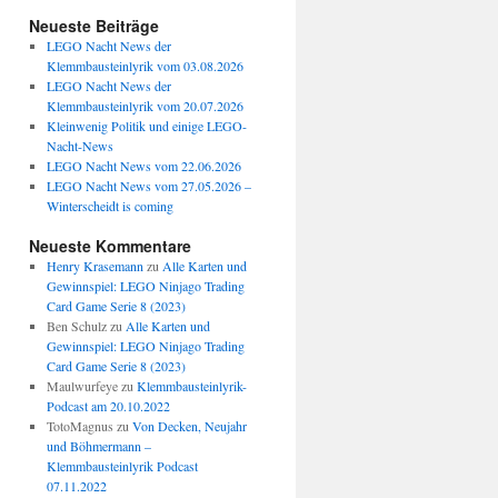
Neueste Beiträge
LEGO Nacht News der
Klemmbausteinlyrik vom 03.08.2026
LEGO Nacht News der
Klemmbausteinlyrik vom 20.07.2026
Kleinwenig Politik und einige LEGO-
Nacht-News
LEGO Nacht News vom 22.06.2026
LEGO Nacht News vom 27.05.2026 –
Winterscheidt is coming
Neueste Kommentare
Henry Krasemann
zu
Alle Karten und
Gewinnspiel: LEGO Ninjago Trading
Card Game Serie 8 (2023)
Ben Schulz
zu
Alle Karten und
Gewinnspiel: LEGO Ninjago Trading
Card Game Serie 8 (2023)
Maulwurfeye
zu
Klemmbausteinlyrik-
Podcast am 20.10.2022
TotoMagnus
zu
Von Decken, Neujahr
und Böhmermann –
Klemmbausteinlyrik Podcast
07.11.2022