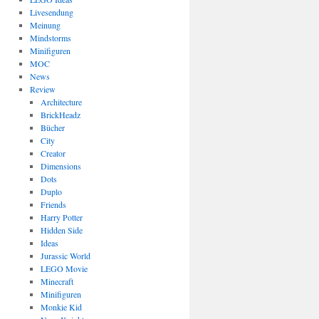
Livesendung
Meinung
Mindstorms
Minifiguren
MOC
News
Review
Architecture
BrickHeadz
Bücher
City
Creator
Dimensions
Dots
Duplo
Friends
Harry Potter
Hidden Side
Ideas
Jurassic World
LEGO Movie
Minecraft
Minifiguren
Monkie Kid