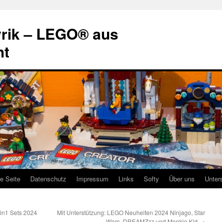
rik – LEGO® aus
ht
te Seite
Datenschutz
Impressum
Links
Softy
Über uns
Unter
3in1 Sets 2024
Mit Unterstützung: LEGO Neuheiten 2024 Ninjago, Star
Wars, DREAMZzz und Monkie Kid
→