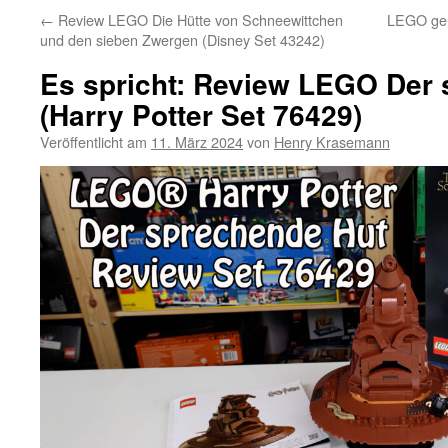
←
Review LEGO Die Hütte von Schneewittchen
LEGO geh
und den sieben Zwergen (Disney Set 43242)
Es spricht: Review LEGO Der
(Harry Potter Set 76429)
Veröffentlicht am
11. März 2024
von
Henry Krasemann