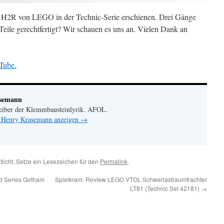
a H2R von LEGO in der Technic-Serie erschienen. Drei Gänge
 Teile gerechtfertigt? Wir schauen es uns an. Vielen Dank an
.
Tube.
asemann
eiber der Klemmbausteinlyrik. AFOL.
n Henry Krasemann anzeigen
→
tlicht. Setze ein Lesezeichen für den
Permalink
.
d Series Gotham
Spielkram: Review LEGO VTOL Schwerlastraumfrachter
LT81 (Technic Set 42181)
→