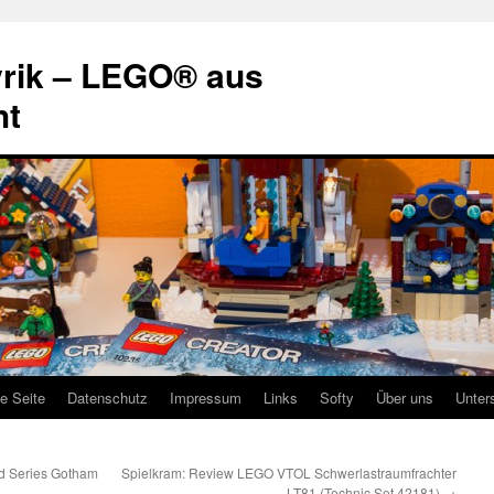
rik – LEGO® aus
ht
te Seite
Datenschutz
Impressum
Links
Softy
Über uns
Unter
d Series Gotham
Spielkram: Review LEGO VTOL Schwerlastraumfrachter
LT81 (Technic Set 42181)
→