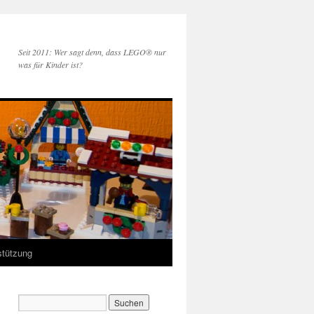
Seit 2011: Wer sagt denn, dass LEGO® nur
was für Kinder ist?
stützung