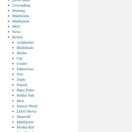
Livesendung
Meinung
Mindstorms
Minifiguren
MOC
News
Review
Architecture
BrickHeadz
Bücher
City
Creator
Dimensions
Dots
Duplo
Friends
Harry Potter
Hidden Side
Ideas
Jurassic World
LEGO Movie
Minecraft
Minifiguren
Monkie Kid