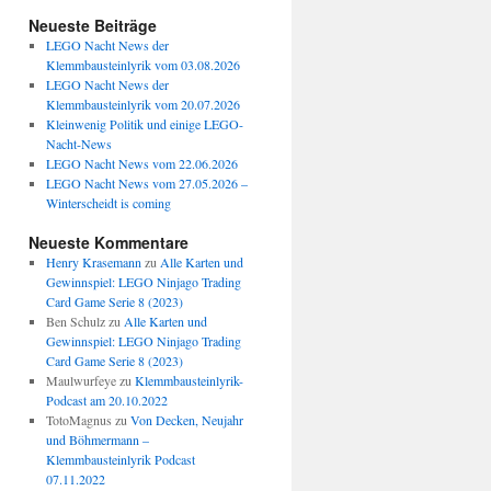
Neueste Beiträge
LEGO Nacht News der
Klemmbausteinlyrik vom 03.08.2026
LEGO Nacht News der
Klemmbausteinlyrik vom 20.07.2026
Kleinwenig Politik und einige LEGO-
Nacht-News
LEGO Nacht News vom 22.06.2026
LEGO Nacht News vom 27.05.2026 –
Winterscheidt is coming
Neueste Kommentare
Henry Krasemann
zu
Alle Karten und
Gewinnspiel: LEGO Ninjago Trading
Card Game Serie 8 (2023)
Ben Schulz
zu
Alle Karten und
Gewinnspiel: LEGO Ninjago Trading
Card Game Serie 8 (2023)
Maulwurfeye
zu
Klemmbausteinlyrik-
Podcast am 20.10.2022
TotoMagnus
zu
Von Decken, Neujahr
und Böhmermann –
Klemmbausteinlyrik Podcast
07.11.2022