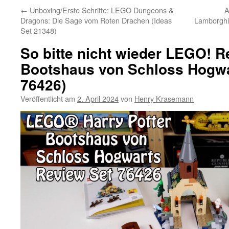
←
Unboxing/Erste Schritte: LEGO Dungeons &
A
Dragons: Die Sage vom Roten Drachen (Ideas
Lamborghi
Set 21348)
So bitte nicht wieder LEGO! R
Bootshaus von Schloss Hogwar
76426)
Veröffentlicht am
2. April 2024
von
Henry Krasemann