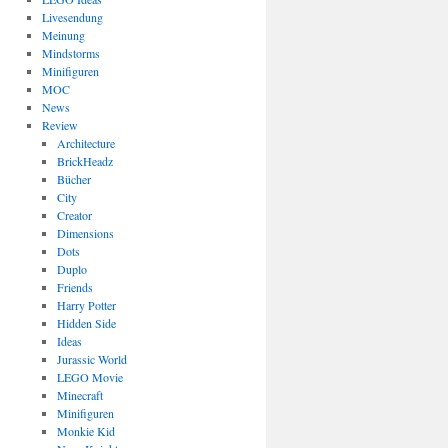
Livesendung
Meinung
Mindstorms
Minifiguren
MOC
News
Review
Architecture
BrickHeadz
Bücher
City
Creator
Dimensions
Dots
Duplo
Friends
Harry Potter
Hidden Side
Ideas
Jurassic World
LEGO Movie
Minecraft
Minifiguren
Monkie Kid