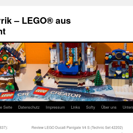
rik – LEGO® aus
ht
te Seite
Datenschutz
Impressum
Links
Softy
Über uns
Unter
837):
Review LEGO Ducati Panigale V4 S (Technic Set 42202)
→