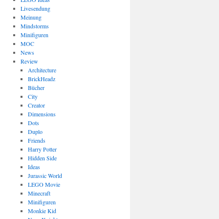
Livesendung
Meinung
Mindstorms
Minifiguren
MOC
News
Review
Architecture
BrickHeadz
Bücher
City
Creator
Dimensions
Dots
Duplo
Friends
Harry Potter
Hidden Side
Ideas
Jurassic World
LEGO Movie
Minecraft
Minifiguren
Monkie Kid