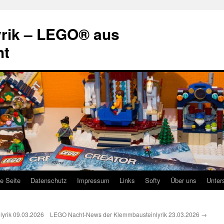
rik – LEGO® aus
ht
te Seite
Datenschutz
Impressum
Links
Softy
Über uns
Unter
yrik 09.03.2026
LEGO Nacht-News der Klemmbausteinlyrik 23.03.2026
→