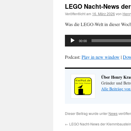
LEGO Nacht-News der 
Veröffentlicht am
16. März 2026
von
Henr
Was die LEGO-Welt in dieser Woche
Audio-
00:00
Player
Podcast:
Play in new window
|
Dow
Über Henry Kr
Gründer und Betr
Alle Beiträge vo
Dieser Beitrag wurde unter
News
veröffen
←
LEGO Nacht-News der Klemmbausteinl