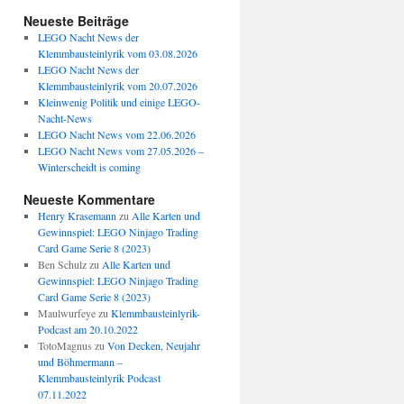
Neueste Beiträge
LEGO Nacht News der
Klemmbausteinlyrik vom 03.08.2026
LEGO Nacht News der
Klemmbausteinlyrik vom 20.07.2026
Kleinwenig Politik und einige LEGO-
Nacht-News
LEGO Nacht News vom 22.06.2026
LEGO Nacht News vom 27.05.2026 –
Winterscheidt is coming
Neueste Kommentare
Henry Krasemann
zu
Alle Karten und
Gewinnspiel: LEGO Ninjago Trading
Card Game Serie 8 (2023)
Ben Schulz
zu
Alle Karten und
Gewinnspiel: LEGO Ninjago Trading
Card Game Serie 8 (2023)
Maulwurfeye
zu
Klemmbausteinlyrik-
Podcast am 20.10.2022
TotoMagnus
zu
Von Decken, Neujahr
und Böhmermann –
Klemmbausteinlyrik Podcast
07.11.2022