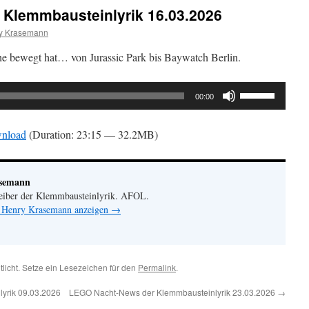
Klemmbausteinlyrik 16.03.2026
y Krasemann
 bewegt hat… von Jurassic Park bis Baywatch Berlin.
Pfeiltasten
00:00
Hoch/Runter
benutzen,
nload
(Duration: 23:15 — 32.2MB)
um
die
Lautstärke
asemann
zu
eiber der Klemmbausteinlyrik. AFOL.
regeln.
n Henry Krasemann anzeigen
→
tlicht. Setze ein Lesezeichen für den
Permalink
.
yrik 09.03.2026
LEGO Nacht-News der Klemmbausteinlyrik 23.03.2026
→