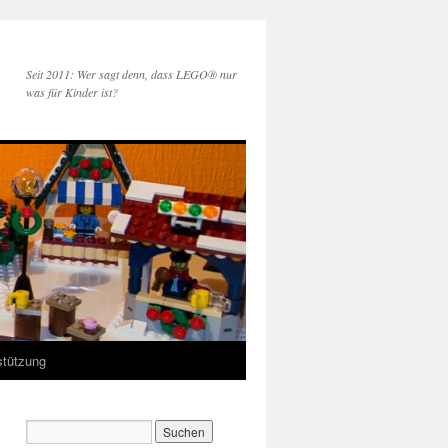
Seit 2011: Wer sagt denn, dass LEGO® nur
was für Kinder ist?
stützung