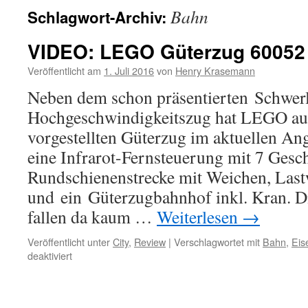
Bahn
Schlagwort-Archiv:
VIDEO: LEGO Güterzug 60052 
Veröffentlicht am
1. Juli 2016
von
Henry Krasemann
Neben dem schon präsentierten Schwer
Hochgeschwindigkeitszug hat LEGO auc
vorgestellten Güterzug im aktuellen Ang
eine Infrarot-Fernsteuerung mit 7 Gesc
Rundschienenstrecke mit Weichen, Last
und ein Güterzugbahnhof inkl. Kran. Di
fallen da kaum …
Weiterlesen
→
Veröffentlicht unter
City
,
Review
|
Verschlagwortet mit
Bahn
,
Eis
für
deaktiviert
VIDEO:
LEGO
Güterzug