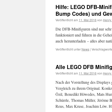
Hilfe: LEGO DFB-Minifi
Bump Codes) und Gew
Veröffentlicht am
11. Mai 2016
von
Henry
Die DFB-Minifiguren sind nur sehr 
funktioniert und führen in die Geh
auch herunterladen – alles aber n
Veröffentlicht unter
News
|
Verschlagworte
Alle LEGO DFB Minifi
Veröffentlicht am
11. Mai 2016
von
Henry
Nach der Vorstellung des Displays g
Vergleich zu ihrem Original. Konkr
Özil, Benedikt Höwedes, Mats Hum
Schürrle, Thomas Müller, Jérôme 
Reus, Max Kruse, Joachim Löw. 