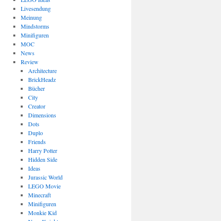
Livesendung
Meinung
Mindstorms
Minifiguren
MOC
News
Review
Architecture
BrickHeadz
Bücher
City
Creator
Dimensions
Dots
Duplo
Friends
Harry Potter
Hidden Side
Ideas
Jurassic World
LEGO Movie
Minecraft
Minifiguren
Monkie Kid