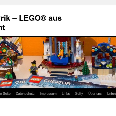
rik – LEGO® aus
ht
te Seite
Datenschutz
Impressum
Links
Softy
Über uns
Unter