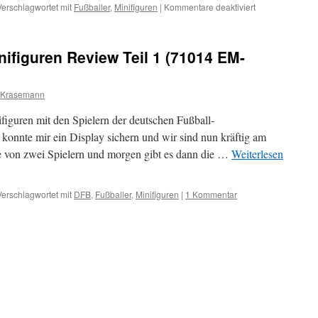
für
Verschlagwortet mit
Fußballer
,
Minifiguren
|
Kommentare deaktiviert
Alle
LEGO
DFB
ifiguren Review Teil 1 (71014 EM-
Minifiguren
im
Review
 Krasemann
figuren mit den Spielern der deutschen Fußball-
onnte mir ein Display sichern und wir sind nun kräftig am
ke von zwei Spielern und morgen gibt es dann die …
Weiterlesen
Verschlagwortet mit
DFB
,
Fußballer
,
Minifiguren
|
1 Kommentar