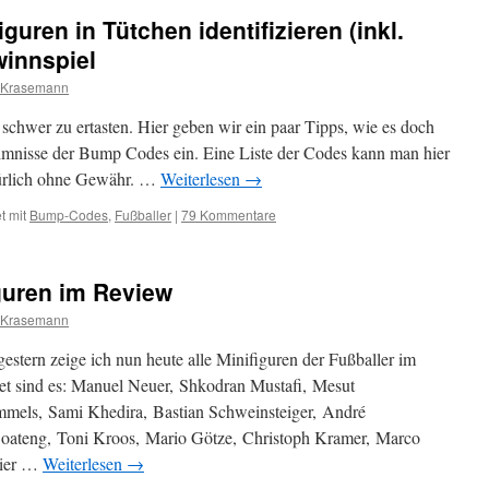
guren in Tütchen identifizieren (inkl.
innspiel
 Krasemann
schwer zu ertasten. Hier geben wir ein paar Tipps, wie es doch
eimnisse der Bump Codes ein. Eine Liste der Codes kann man hier
atürlich ohne Gewähr. …
Weiterlesen
→
t mit
Bump-Codes
,
Fußballer
|
79 Kommentare
guren im Review
 Krasemann
estern zeige ich nun heute alle Minifiguren der Fußballer im
et sind es: Manuel Neuer, Shkodran Mustafi, Mesut
mels, Sami Khedira, Bastian Schweinsteiger, André
Boateng, Toni Kroos, Mario Götze, Christoph Kramer, Marco
Hier …
Weiterlesen
→