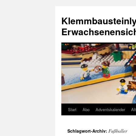
Zum
Inhalt
Klemmbausteinly
springen
Erwachsenensic
Start
Abo
Adventskalender
Al
Fußballer
Schlagwort-Archiv: