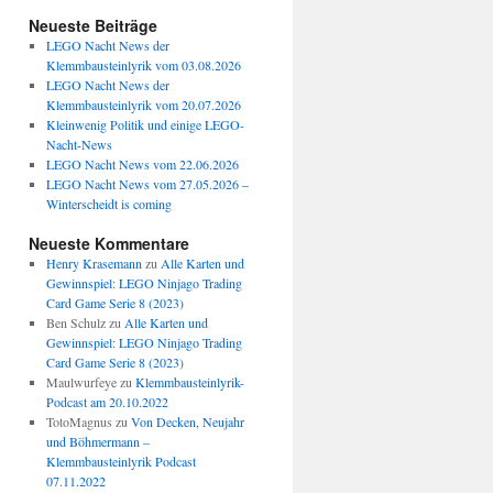
Neueste Beiträge
LEGO Nacht News der
Klemmbausteinlyrik vom 03.08.2026
LEGO Nacht News der
Klemmbausteinlyrik vom 20.07.2026
Kleinwenig Politik und einige LEGO-
Nacht-News
LEGO Nacht News vom 22.06.2026
LEGO Nacht News vom 27.05.2026 –
Winterscheidt is coming
Neueste Kommentare
Henry Krasemann
zu
Alle Karten und
Gewinnspiel: LEGO Ninjago Trading
Card Game Serie 8 (2023)
Ben Schulz
zu
Alle Karten und
Gewinnspiel: LEGO Ninjago Trading
Card Game Serie 8 (2023)
Maulwurfeye
zu
Klemmbausteinlyrik-
Podcast am 20.10.2022
TotoMagnus
zu
Von Decken, Neujahr
und Böhmermann –
Klemmbausteinlyrik Podcast
07.11.2022