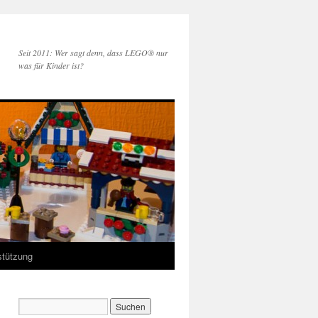
Seit 2011: Wer sagt denn, dass LEGO® nur
was für Kinder ist?
stützung