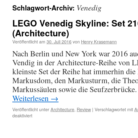
Venedig
Schlagwort-Archiv:
LEGO Venedig Skyline: Set 2
(Architecture)
Veröffentlicht am
30. Juli 2016
von
Henry Krasemann
Nach Berlin und New York war 2016 auc
Vendig in der Architecture-Reihe von 
kleinste Set der Reihe hat immerhin die
Markusdom, den Markusturm, die Theo
Markussäulen sowie die Seufzerbrücke.
Weiterlesen
→
Veröffentlicht unter
Architecture
,
Review
|
Verschlagwortet mit
A
für
deaktiviert
LEGO
Venedig
Skyline: