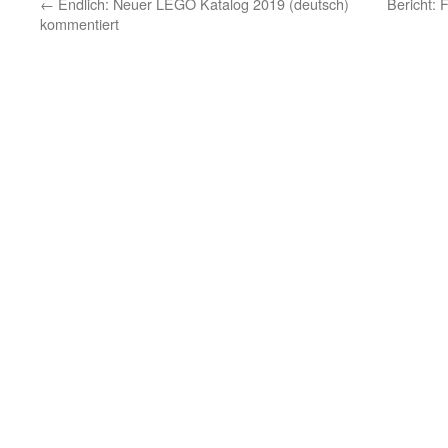
←
Endlich: Neuer LEGO Katalog 2019 (deutsch)
Bericht: 
kommentiert