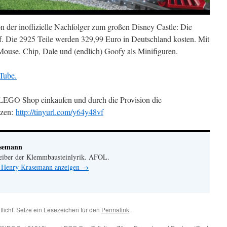
 der inoffizielle Nachfolger zum großen Disney Castle: Die
 Die 2925 Teile werden 329,99 Euro in Deutschland kosten. Mit
ouse, Chip, Dale und (endlich) Goofy als Minifiguren.
Tube.
LEGO Shop einkaufen und durch die Provision die
tzen:
http://tinyurl.com/y64y48vf
asemann
eiber der Klemmbausteinlyrik. AFOL.
n Henry Krasemann anzeigen
→
tlicht. Setze ein Lesezeichen für den
Permalink
.