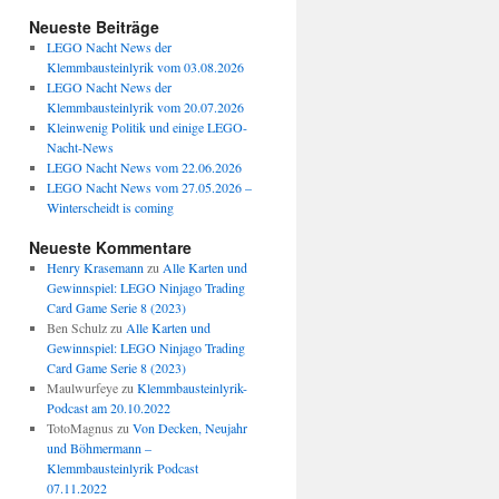
Neueste Beiträge
LEGO Nacht News der
Klemmbausteinlyrik vom 03.08.2026
LEGO Nacht News der
Klemmbausteinlyrik vom 20.07.2026
Kleinwenig Politik und einige LEGO-
Nacht-News
LEGO Nacht News vom 22.06.2026
LEGO Nacht News vom 27.05.2026 –
Winterscheidt is coming
Neueste Kommentare
Henry Krasemann
zu
Alle Karten und
Gewinnspiel: LEGO Ninjago Trading
Card Game Serie 8 (2023)
Ben Schulz
zu
Alle Karten und
Gewinnspiel: LEGO Ninjago Trading
Card Game Serie 8 (2023)
Maulwurfeye
zu
Klemmbausteinlyrik-
Podcast am 20.10.2022
TotoMagnus
zu
Von Decken, Neujahr
und Böhmermann –
Klemmbausteinlyrik Podcast
07.11.2022