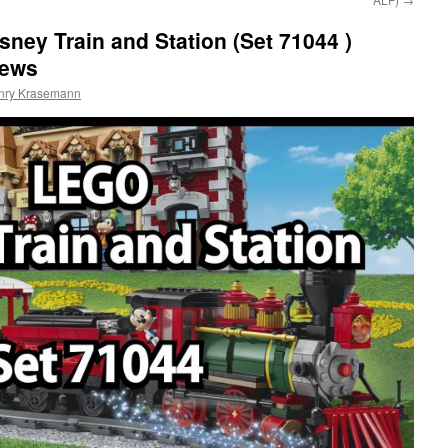
ney Train and Station (Set 71044 )
News
nry Krasemann