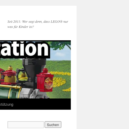
Seit 2011: Wer sagt denn, dass LEGO® nur
was für Kinder ist?
stützung