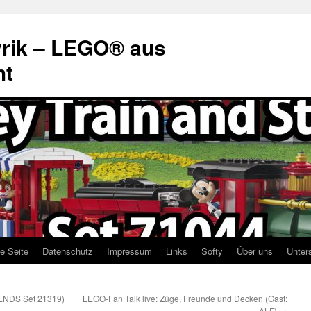
rik – LEGO® aus
ht
te Seite
Datenschutz
Impressum
Links
Softy
Über uns
Unter
IENDS Set 21319)
LEGO-Fan Talk live: Züge, Freunde und Decken (Gast:
ALF)
→