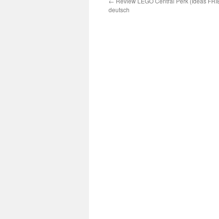
←
Review LEGO Central Perk (Ideas FR
deutsch