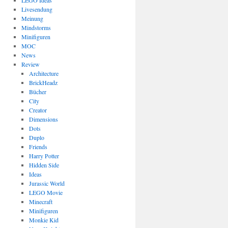
LEGO Ideas
Livesendung
Meinung
Mindstorms
Minifiguren
MOC
News
Review
Architecture
BrickHeadz
Bücher
City
Creator
Dimensions
Dots
Duplo
Friends
Harry Potter
Hidden Side
Ideas
Jurassic World
LEGO Movie
Minecraft
Minifiguren
Monkie Kid