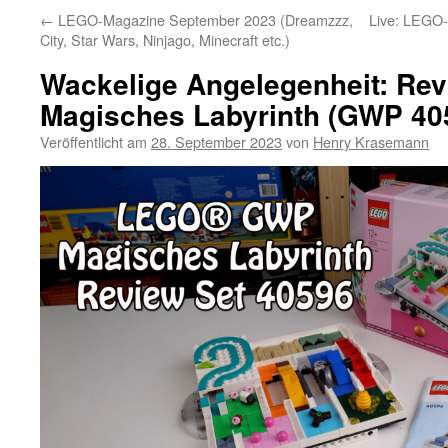
←
LEGO-Magazine September 2023 (Dreamzzz,
Live: LEGO-
City, Star Wars, Ninjago, Minecraft etc.)
Wackelige Angelegenheit: Re
Magisches Labyrinth (GWP 40
Veröffentlicht am
28. September 2023
von
Henry Krasemann