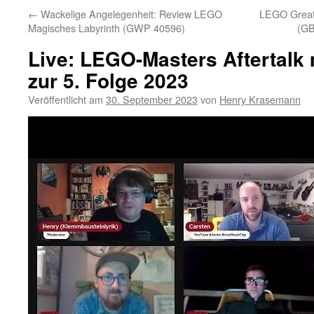
←
Wackelige Angelegenheit: Review LEGO
LEGO Great 
Magisches Labyrinth (GWP 40596)
(GB
Live: LEGO-Masters Aftertalk
zur 5. Folge 2023
Veröffentlicht am
30. September 2023
von
Henry Krasemann